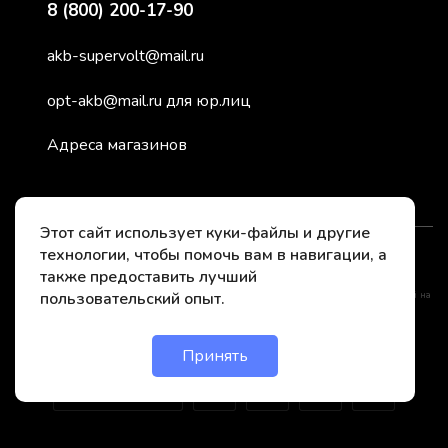
8 (800) 200-17-90
akb-supervolt@mail.ru
opt-akb@mail.ru для юр.лиц
Адреса магазинов
Этот сайт использует куки-файлы и другие
технологии, чтобы помочь вам в навигации, а
2026 © СуперВольт - заряжено энергией
также предоставить лучший
пользовательский опыт.
*Instagram принадлежит компании Meta, признанной нежелательной организацией на
территории РФ
Принять
Онлайн чат