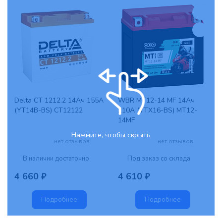
Delta CT 1212.2 14Ач 155A
WBR MT12-14 MF 14Ач
(YT14B-BS) CT12122
210A (YTX16-BS) MT12-
14MF
Нажмите, чтобы скрыть
нет отзывов
нет отзывов
В наличии достаточно
Под заказ со склада
4 660 ₽
4 610 ₽
Подробнее
Подробнее