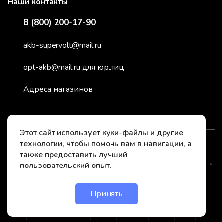
Наши контакты
8 (800) 200-17-90
akb-supervolt@mail.ru
opt-akb@mail.ru для юр.лиц
Адреса магазинов
Этот сайт использует куки-файлы и другие
технологии, чтобы помочь вам в навигации, а
2026 © СуперВольт - заряжено энергией
также предоставить лучший
пользовательский опыт.
*Instagram принадлежит компании Meta, признанной нежелательной организацией на
территории РФ
Принять
Онлайн чат