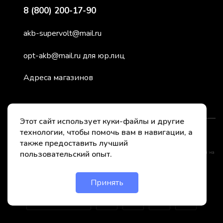
8 (800) 200-17-90
akb-supervolt@mail.ru
opt-akb@mail.ru для юр.лиц
Адреса магазинов
Этот сайт использует куки-файлы и другие
технологии, чтобы помочь вам в навигации, а
2026 © СуперВольт - заряжено энергией
также предоставить лучший
пользовательский опыт.
*Instagram принадлежит компании Meta, признанной нежелательной организацией на
территории РФ
Принять
Онлайн чат