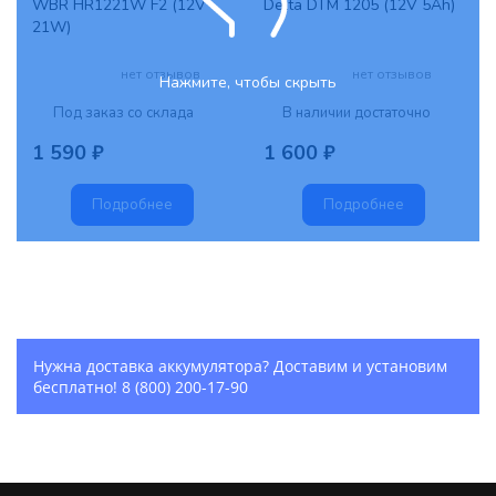
WBR HR1221W F2 (12V
Delta DTM 1205 (12V 5Ah)
21W)
нет отзывов
нет отзывов
Нажмите, чтобы скрыть
Под заказ со склада
В наличии достаточно
1 590 ₽
1 600 ₽
Подробнее
Подробнее
Нужна доставка аккумулятора? Доставим и установим
бесплатно!
8 (800) 200-17-90