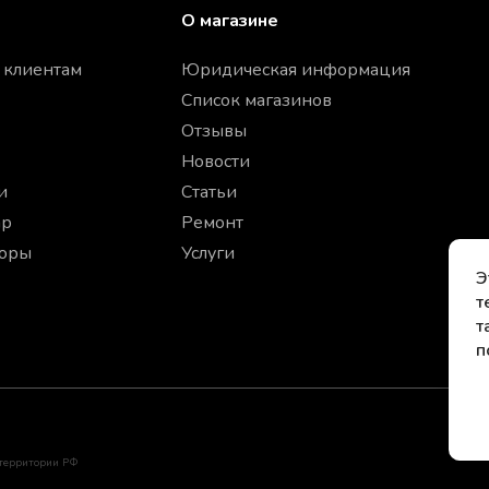
О магазине
 клиентам
Юридическая информация
Список магазинов
Отзывы
Новости
и
Статьи
ар
Ремонт
торы
Услуги
Э
т
т
п
 территории РФ