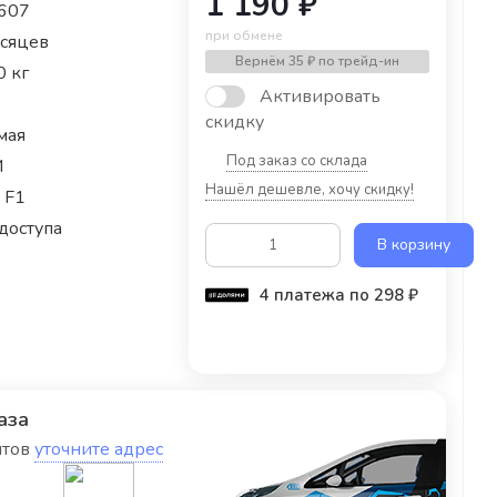
1 190 ₽
607
при обмене
есяцев
Вернём
35 ₽
по трейд-ин
0 кг
Активировать
скидку
мая
Под заказ со склада
M
Нашёл дешевле, хочу скидку!
 F1
доступа
В корзину
4 платежа по 298 ₽
аза
нтов
уточните адрес