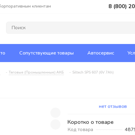
8 (800) 2
Корпоративным клиентам
то
Сопутствующие товары
Автосервис
Усл
Б
-
Тяговые (Промышленные) АКБ
-
Siltech SPS 607 (6V 7Ah)
нет отзывов
Коротко о товаре
Код товара
487