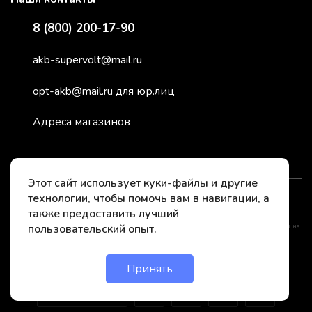
8 (800) 200-17-90
akb-supervolt@mail.ru
opt-akb@mail.ru для юр.лиц
Адреса магазинов
Этот сайт использует куки-файлы и другие
технологии, чтобы помочь вам в навигации, а
2026 © СуперВольт - заряжено энергией
также предоставить лучший
пользовательский опыт.
*Instagram принадлежит компании Meta, признанной нежелательной организацией на
территории РФ
Принять
Онлайн чат