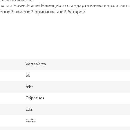
огии PowerFrame Немецкого стандарта качества, соответс
ценной заменой оригинальной батареи.
VartaVarta
60
540
Обратная
LB2
Ca/Ca