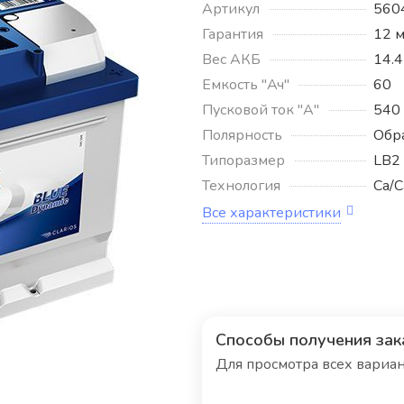
Артикул
560
Гарантия
12 
Вес АКБ
14.4
Емкость "Ач"
60
Пусковой ток "А"
540
Полярность
Обр
Типоразмер
LB2
Технология
Ca/C
Все характеристики
Способы получения зак
Для просмотра всех вариа