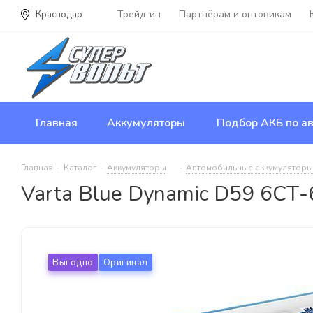
Трейд-ин
Партнёрам и оптовикам
Краснодар
Главная
Аккумуляторы
Подбор АКБ по ав
Главная
-
Каталог
-
Аккумуляторы
-
Автомобильные аккумуляторы
Varta Blue Dynamic D59 6СТ-
Выгодно
Оригинал