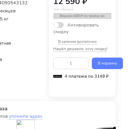
12 590 ₽
4090543132
при обмене
месяцев
Вернём
600 ₽
по трейд-ин
5 кг
Активировать
скидку
В наличии достаточно
атная
Нашёл дешевле, хочу скидку!
a
В корзину
4 платежа по 3148 ₽
аза
нтов
уточните адрес