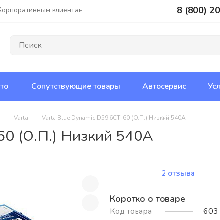
8 (800) 2
Корпоративным клиентам
то
Сопутствующие товары
Автосервис
Усл
-
Varta
-
Varta Blue Dynamic D59 6СТ-60 (О.П.) Низкий 540А
60 (О.П.) Низкий 540А
2 отзыва
Коротко о товаре
Код товара
603