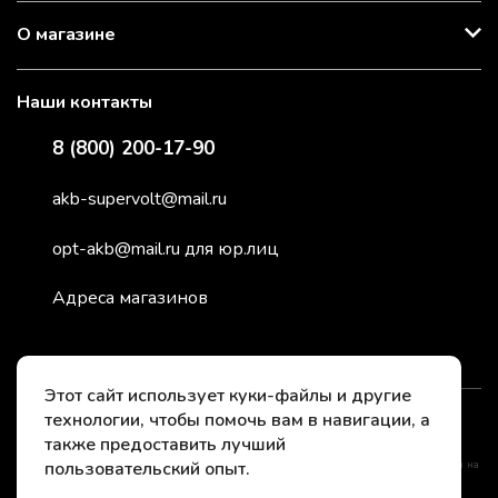
О магазине
Наши контакты
8 (800) 200-17-90
akb-supervolt@mail.ru
opt-akb@mail.ru для юр.лиц
Адреса магазинов
Этот сайт использует куки-файлы и другие
технологии, чтобы помочь вам в навигации, а
2026 © СуперВольт - заряжено энергией
также предоставить лучший
пользовательский опыт.
*Instagram принадлежит компании Meta, признанной нежелательной организацией на
территории РФ