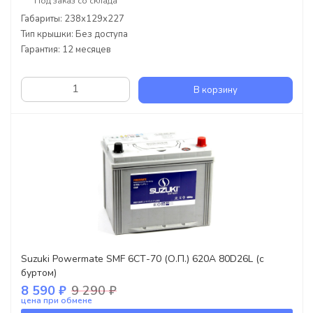
Под заказ со склада
Габариты: 238х129х227
Тип крышки: Без доступа
Гарантия: 12 месяцев
В корзину
Suzuki Powermate SMF 6СТ-70 (О.П.) 620А 80D26L (с
буртом)
8 590 ₽
9 290 ₽
цена при обмене