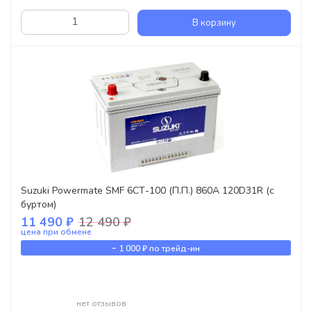
В корзину
Suzuki Powermate SMF 6СТ-100 (П.П.) 860А 120D31R (с
буртом)
11 490 ₽
12 490 ₽
цена при обмене
-
1 000 ₽
по трейд-ин
нет отзывов