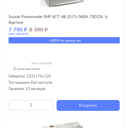
Suzuki Powermate SMF 6СТ-66 (О.П.) 560А 75D23L (с
буртом)
7 790 ₽
8 390 ₽
при обмене
-
600 ₽
по трейд-ин
нет отзывов
В наличии мало
Габариты: 232x175x225
Тип крышки: Без доступа
Гарантия: 12 месяцев
В корзину