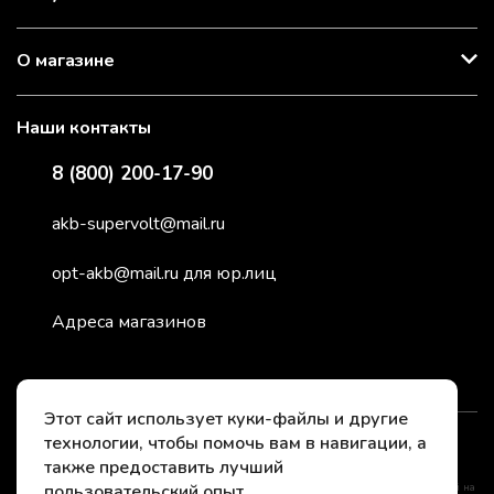
О магазине
Наши контакты
8 (800) 200-17-90
akb-supervolt@mail.ru
opt-akb@mail.ru для юр.лиц
Адреса магазинов
Этот сайт использует куки-файлы и другие
технологии, чтобы помочь вам в навигации, а
2026 © СуперВольт - заряжено энергией
также предоставить лучший
пользовательский опыт.
*Instagram принадлежит компании Meta, признанной нежелательной организацией на