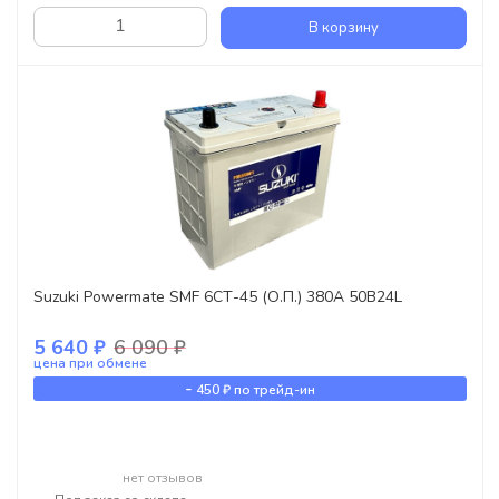
В корзину
Suzuki Powermate SMF 6СТ-45 (О.П.) 380А 50B24L
5 640 ₽
6 090 ₽
цена при обмене
-
450 ₽
по трейд-ин
нет отзывов