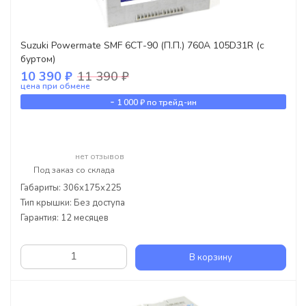
Suzuki Powermate SMF 6СТ-90 (П.П.) 760А 105D31R (с
буртом)
10 390 ₽
11 390 ₽
цена при обмене
-
1 000 ₽
по трейд-ин
нет отзывов
Под заказ со склада
Габариты: 306x175x225
Тип крышки: Без доступа
Гарантия: 12 месяцев
В корзину