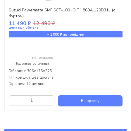
Suzuki Powermate SMF 6СТ-100 (О.П.) 860А 120D31L (с
буртом)
11 490 ₽
12 490 ₽
цена при обмене
-
1 000 ₽
по трейд-ин
нет отзывов
Под заказ со склада
Габариты: 306x175x225
Тип крышки: Без доступа
Гарантия: 12 месяцев
В корзину