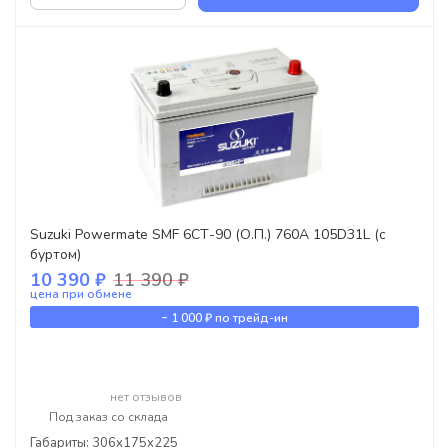
Suzuki Powermate SMF 6СТ-90 (О.П.) 760А 105D31L (с
буртом)
10 390 ₽
11 390 ₽
цена при обмене
-
1 000 ₽
по трейд-ин
нет отзывов
Под заказ со склада
Габариты: 306x175x225