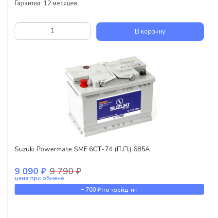
Гарантия: 12 месяцев
В корзину
Suzuki Powermate SMF 6СТ-74 (П.П.) 685А
9 090 ₽
9 790 ₽
цена при обмене
-
700 ₽
по трейд-ин