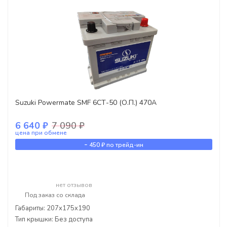
Suzuki Powermate SMF 6СТ-50 (О.П.) 470А
6 640 ₽
7 090 ₽
цена при обмене
-
450 ₽
по трейд-ин
нет отзывов
Под заказ со склада
Габариты: 207x175x190
Тип крышки: Без доступа