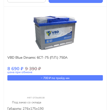
VBD Blue Dinamic 6СТ-75 (П.П.) 750А
8 690 ₽
9 390 ₽
цена при обмене
-
700 ₽
по трейд-ин
нет отзывов
Под заказ со склада
Габариты: 276x175x190