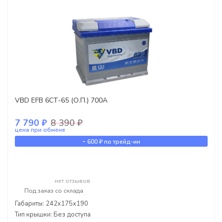
VBD EFB 6СТ-65 (О.П.) 700А
7 790 ₽
8 390 ₽
цена при обмене
-
600 ₽
по трейд-ин
нет отзывов
Под заказ со склада
Габариты: 242x175x190
Тип крышки: Без доступа