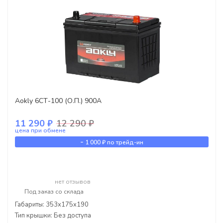
Aokly 6СТ-100 (О.П.) 900А
11 290 ₽
12 290 ₽
цена при обмене
-
1 000 ₽
по трейд-ин
нет отзывов
Под заказ со склада
Габариты: 353x175x190
Тип крышки: Без доступа