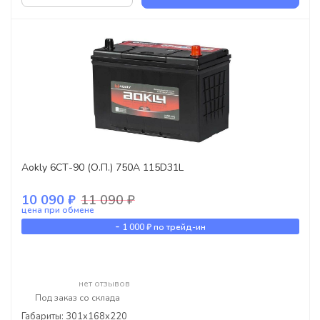
Aokly 6СТ-90 (О.П.) 750А 115D31L
10 090 ₽
11 090 ₽
цена при обмене
-
1 000 ₽
по трейд-ин
нет отзывов
Под заказ со склада
Габариты: 301x168x220