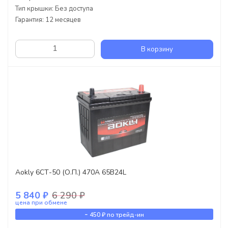
Тип крышки: Без доступа
Гарантия: 12 месяцев
В корзину
Aokly 6СТ-50 (О.П.) 470А 65B24L
5 840 ₽
6 290 ₽
цена при обмене
-
450 ₽
по трейд-ин