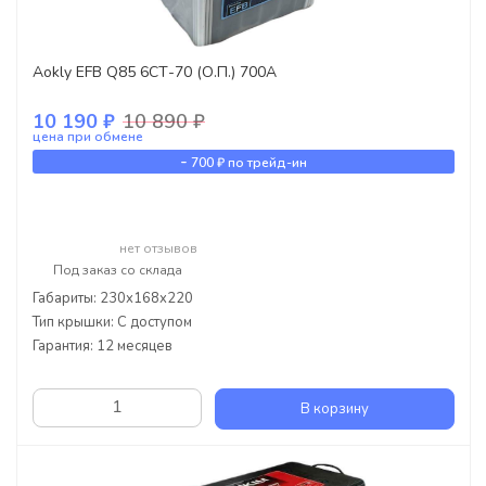
Aokly EFB Q85 6СТ-70 (О.П.) 700А
10 190 ₽
10 890 ₽
цена при обмене
-
700 ₽
по трейд-ин
нет отзывов
Под заказ со склада
Габариты: 230x168x220
Тип крышки: С доступом
Гарантия: 12 месяцев
В корзину