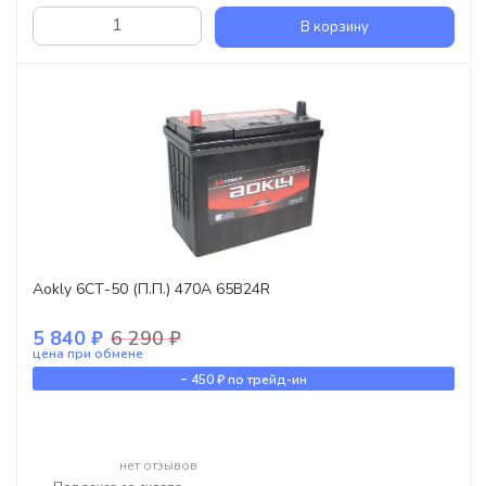
В корзину
Aokly 6СТ-50 (П.П.) 470А 65B24R
5 840 ₽
6 290 ₽
цена при обмене
-
450 ₽
по трейд-ин
нет отзывов