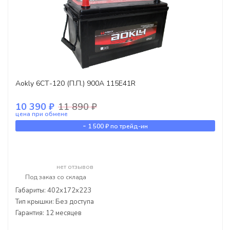
Aokly 6СТ-120 (П.П.) 900А 115Е41R
10 390 ₽
11 890 ₽
цена при обмене
-
1 500 ₽
по трейд-ин
нет отзывов
Под заказ со склада
Габариты: 402x172x223
Тип крышки: Без доступа
Гарантия: 12 месяцев