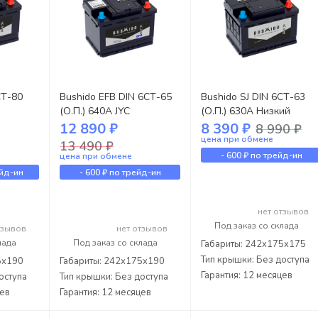
СТ-80
Bushido EFB DIN 6СТ-65
Bushido SJ DIN 6СТ-63
(О.П.) 640А JYC
(О.П.) 630А Низкий
12 890 ₽
8 390 ₽
8 990 ₽
цена при обмене
13 490 ₽
-
600 ₽
по трейд-ин
цена при обмене
йд-ин
-
600 ₽
по трейд-ин
нет отзывов
Под заказ со склада
тзывов
нет отзывов
лада
Под заказ со склада
Габариты: 242x175x175
Тип крышки: Без доступа
5x190
Габариты: 242x175x190
Гарантия: 12 месяцев
оступа
Тип крышки: Без доступа
цев
Гарантия: 12 месяцев