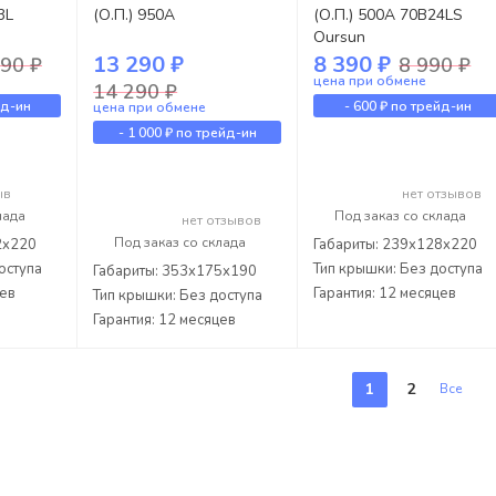
3L
(О.П.) 950А
(О.П.) 500А 70B24LS
Oursun
13 290 ₽
8 390 ₽
90 ₽
8 990 ₽
цена при обмене
14 290 ₽
йд-ин
-
600 ₽
по трейд-ин
цена при обмене
-
1 000 ₽
по трейд-ин
ыв
нет отзывов
лада
Под заказ со склада
нет отзывов
Под заказ со склада
2x220
Габариты: 239x128x220
оступа
Тип крышки: Без доступа
Габариты: 353x175x190
цев
Гарантия: 12 месяцев
Тип крышки: Без доступа
Гарантия: 12 месяцев
1
2
Все