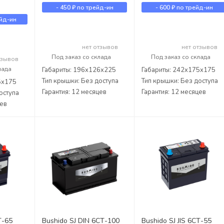
-
450 ₽
по трейд-ин
-
600 ₽
по трейд-ин
йд-ин
нет отзывов
нет отзывов
Под заказ со склада
Под заказ со склада
тзывов
лада
Габариты: 196x126x225
Габариты: 242x175x175
Тип крышки: Без доступа
Тип крышки: Без доступа
5x175
Гарантия: 12 месяцев
Гарантия: 12 месяцев
оступа
цев
Т-65
Bushido SJ DIN 6СТ-100
Bushido SJ JIS 6СТ-55