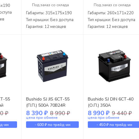
Под заказ со склада
Под заказ со склада
5x190
оступа
Габариты: 315x175x190
Габариты: 260x171x220
цев
Тип крышки: Без доступа
Тип крышки: Без доступа
Гарантия: 12 месяцев
Гарантия: 12 месяцев
СТ-55
Bushido SJ JIS 6СТ-55
Bushido SJ DIN 6СТ-40
ий
(П.П.) 500А 70B24R
(О.П.) 350А
8 390 ₽
8 990 ₽
0 ₽
8 990 ₽
9 440 ₽
цена при обмене
цена при обмене
йд-ин
-
600 ₽
по трейд-ин
-
450 ₽
по трейд-ин