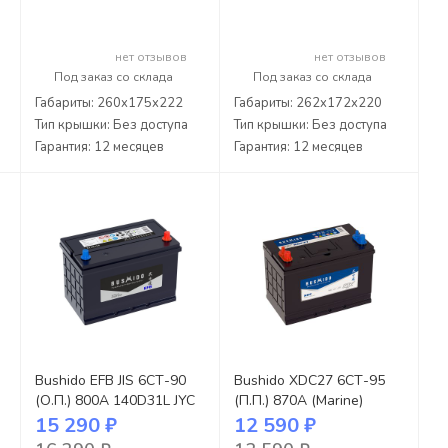
нет отзывов
нет отзывов
Под заказ со склада
Под заказ со склада
Габариты: 260x175x222
Габариты: 262x172x220
Тип крышки: Без доступа
Тип крышки: Без доступа
Гарантия: 12 месяцев
Гарантия: 12 месяцев
Bushido EFB JIS 6СТ-90
Bushido XDC27 6СТ-95
(О.П.) 800А 140D31L JYC
(П.П.) 870А (Marine)
15 290 ₽
12 590 ₽