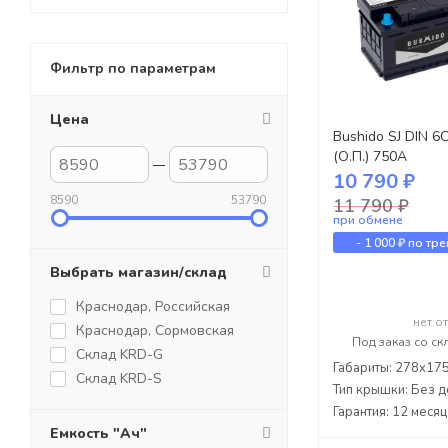
Фильтр по параметрам
Цена
Bushido SJ DIN 6
(О.П.) 750А
10 790 ₽
8590
53790
11 790 ₽
при обмене
-
1 000 ₽
по тре
Выбрать магазин/склад
Краснодар, Российская
нет о
Краснодар, Сормовская
Под заказ со ск
Склад KRD-G
Габариты: 278x17
Склад KRD-S
Тип крышки: Без д
Гарантия: 12 меся
Емкость "Ач"