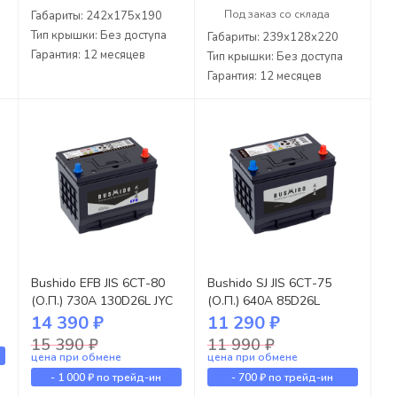
Под заказ со склада
Габариты: 242x175x190
Тип крышки: Без доступа
Габариты: 239x128x220
Гарантия: 12 месяцев
Тип крышки: Без доступа
Гарантия: 12 месяцев
Bushido EFB JIS 6СТ-80
Bushido SJ JIS 6СТ-75
(О.П.) 730А 130D26L JYC
(О.П.) 640А 85D26L
14 390 ₽
11 290 ₽
15 390 ₽
11 990 ₽
цена при обмене
цена при обмене
-
1 000 ₽
по трейд-ин
-
700 ₽
по трейд-ин