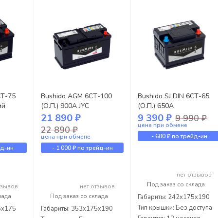
СТ-75
Bushido AGM 6СТ-100
Bushido SJ DIN 6СТ-65
ий
(О.П.) 900А JYC
(О.П.) 650А
21 890 ₽
9 390 ₽
9 990 ₽
цена при обмене
22 890 ₽
-
600 ₽
по трейд-ин
цена при обмене
йд-ин
-
1 000 ₽
по трейд-ин
нет отзывов
Под заказ со склада
тзывов
нет отзывов
лада
Под заказ со склада
Габариты: 242x175x190
Тип крышки: Без доступа
5x175
Габариты: 353x175x190