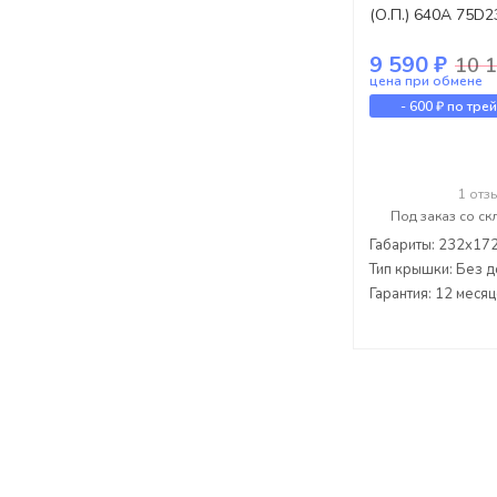
(О.П.) 640А 75D2
9 590 ₽
10 1
цена при обмене
-
600 ₽
по тре
1 отз
Под заказ со ск
Габариты: 232x17
Тип крышки: Без д
Гарантия: 12 меся