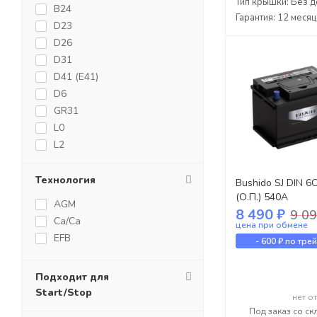
Тип крышки: Без д
B24
Гарантия: 12 меся
D23
D26
D31
D41 (E41)
D6
GR31
L0
L2
L3
L4
Технология
Bushido SJ DIN 6
L5
(О.П.) 540А
AGM
8 490 ₽
L6
9 09
Ca/Ca
цена при обмене
LB1
EFB
-
600 ₽
по тре
LB2
LB3
Подходит для
LB4
Start/Stop
нет о
Под заказ со ск