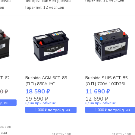
Гарантия: 12 месяцев
оступа
Тип крышки: Без доступа
цев
Гарантия: 12 месяцев
СТ-62
Bushido AGM 6СТ-85
Bushido SJ JIS 6СТ-85
(П.П.) 850А JYC
(О.П.) 700А 100D26L
18 590 ₽
11 690 ₽
0 ₽
19 590 ₽
12 690 ₽
йд-ин
цена при обмене
цена при обмене
-
1 000 ₽
по трейд-ин
-
1 000 ₽
по трейд-ин
тзывов
лада
нет отзывов
нет отзывов