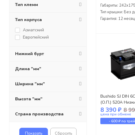
Тип клемм
Габариты: 242x17
Тип крышки: Без д
Гарантия: 12 меся
Тип корпуса
Азиатский
Европейский
Нижний бурт
Длина "мм"
Ширина "мм"
Bushido SJ DIN 6
Высота "мм"
(О.П.) 520А Низк
8 390 ₽
8 99
Страна производства
цена при обмене
-
600 ₽
по тре
Сбросить