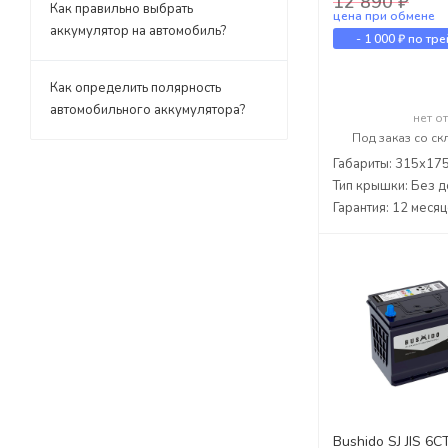
12 890 ₽
Как правильно выбрать
цена при обмене
аккумулятор на автомобиль?
-
1 000 ₽
по тре
Как определить полярность
автомобильного аккумулятора?
нет о
Под заказ со ск
Габариты: 315x17
Тип крышки: Без д
Гарантия: 12 меся
Bushido SJ JIS 6С