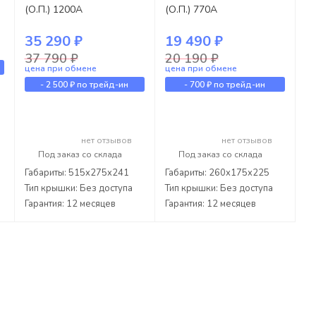
(О.П.) 1200А
(О.П.) 770А
35 290 ₽
19 490 ₽
37 790 ₽
20 190 ₽
цена при обмене
цена при обмене
-
2 500 ₽
по трейд-ин
-
700 ₽
по трейд-ин
нет отзывов
нет отзывов
Под заказ со склада
Под заказ со склада
Габариты: 515x275x241
Габариты: 260x175x225
Тип крышки: Без доступа
Тип крышки: Без доступа
Гарантия: 12 месяцев
Гарантия: 12 месяцев