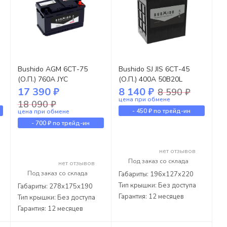
Bushido AGM 6СТ-75
Bushido SJ JIS 6СТ-45
(О.П.) 760А JYC
(О.П.) 400А 50B20L
17 390 ₽
8 140 ₽
8 590 ₽
цена при обмене
18 090 ₽
-
450 ₽
по трейд-ин
цена при обмене
-
700 ₽
по трейд-ин
нет отзывов
Под заказ со склада
нет отзывов
Под заказ со склада
Габариты: 196x127x220
Тип крышки: Без доступа
Габариты: 278x175x190
Гарантия: 12 месяцев
Тип крышки: Без доступа
Гарантия: 12 месяцев