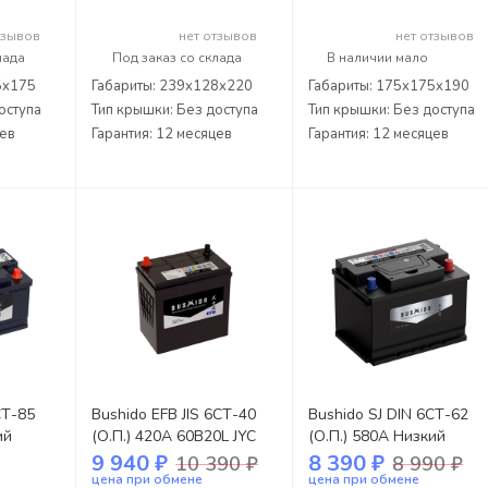
тзывов
нет отзывов
нет отзывов
лада
Под заказ со склада
В наличии мало
5x175
Габариты: 239x128x220
Габариты: 175x175x190
оступа
Тип крышки: Без доступа
Тип крышки: Без доступа
цев
Гарантия: 12 месяцев
Гарантия: 12 месяцев
СТ-85
Bushido EFB JIS 6СТ-40
Bushido SJ DIN 6СТ-62
ий
(О.П.) 420А 60B20L JYC
(О.П.) 580А Низкий
9 940 ₽
8 390 ₽
10 390 ₽
8 990 ₽
цена при обмене
цена при обмене