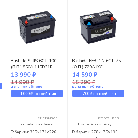
Bushido SJ JIS 6СТ-100
Bushido EFB DIN 6СТ-75
(П.П.) 850А 115D31R
(О.П.) 720А JYC
13 990 ₽
14 590 ₽
14 990 ₽
15 290 ₽
цена при обмене
цена при обмене
-
1 000 ₽
по трейд-ин
-
700 ₽
по трейд-ин
нет отзывов
нет отзывов
Под заказ со склада
Под заказ со склада
Габариты: 305x171x226
Габариты: 278x175x190