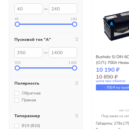
40
240
Пусковой ток "А"
Bushido SJ DIN 6
(О.П.) 700А Низк
350
1400
10 190 ₽
10 890 ₽
цена при обмене
Полярность
-
700 ₽
по тре
Обратная
Прямая
нет о
Типоразмер
Под заказ со ск
Габариты: 278x17
B19 (B20)