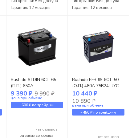
Тип крышки: Без доступа
Тип крышки: Без доступа
Гарантия: 12 месяцев
Гарантия: 12 месяцев
Bushido SJ DIN 6СТ-65
Bushido EFB JIS 6СТ-50
(П.П.) 650А
(О.П.) 480А 75B24L JYC
9 390 ₽
10 440 ₽
9 990 ₽
цена при обмене
10 890 ₽
-
600 ₽
по трейд-ин
цена при обмене
-
450 ₽
по трейд-ин
нет отзывов
Под заказ со склада
нет отзывов