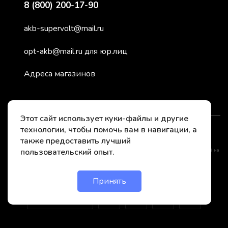
8 (800) 200-17-90
akb-supervolt@mail.ru
opt-akb@mail.ru для юр.лиц
Адреса магазинов
Этот сайт использует куки-файлы и другие
технологии, чтобы помочь вам в навигации, а
2026 © СуперВольт - заряжено энергией
также предоставить лучший
пользовательский опыт.
*Instagram принадлежит компании Meta, признанной нежелательной организацией на
территории РФ
Принять
Онлайн чат