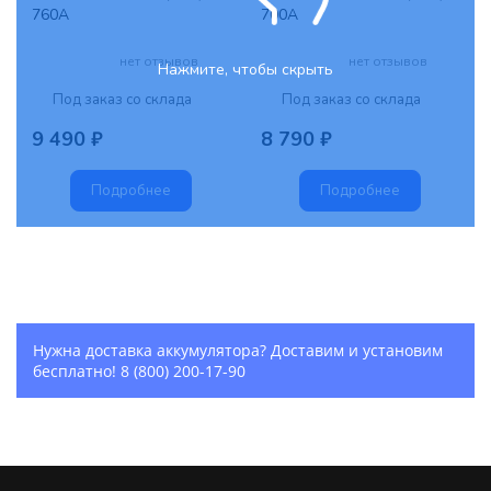
760А
700А
нет отзывов
нет отзывов
Нажмите, чтобы скрыть
Под заказ со склада
Под заказ со склада
9 490 ₽
8 790 ₽
Подробнее
Подробнее
Нужна доставка аккумулятора? Доставим и установим
бесплатно!
8 (800) 200-17-90