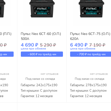
 (П.П.)
Пульс Neo 6СТ-60 (О.П.)
Пульс Neo 6СТ-75 (О.П.)
500А
620А
4 690 ₽
6 490 ₽
0 ₽
5 290 ₽
7 190 ₽
цена при обмене
цена при обмене
йд-ин
-
600 ₽
по трейд-ин
-
700 ₽
по трейд-ин
тзывов
нет отзывов
нет отзывов
лада
Под заказ со склада
Под заказ со склада
5x190
Габариты: 242x175x190
Габариты: 278x175x190
тупом
Тип крышки: С доступом
Тип крышки: С доступом
цев
Гарантия: 12 месяцев
Гарантия: 12 месяцев