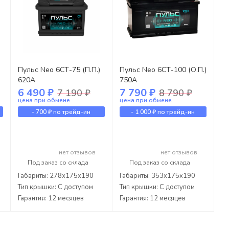
Пульс Neo 6СТ-75 (П.П.)
Пульс Neo 6СТ-100 (О.П.)
620А
750А
6 490 ₽
7 790 ₽
7 190 ₽
8 790 ₽
цена при обмене
цена при обмене
-
700 ₽
по трейд-ин
-
1 000 ₽
по трейд-ин
нет отзывов
нет отзывов
Под заказ со склада
Под заказ со склада
Габариты: 278x175x190
Габариты: 353x175x190
Тип крышки: С доступом
Тип крышки: С доступом
Гарантия: 12 месяцев
Гарантия: 12 месяцев