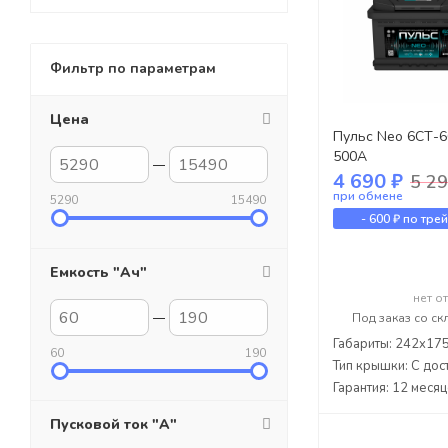
Фильтр по параметрам
Цена
Пульс Neo 6СТ-60
500А
4 690 ₽
5 29
при обмене
5290
15490
-
600 ₽
по тре
Емкость "Ач"
нет о
Под заказ со ск
Габариты: 242x17
60
190
Тип крышки: С дос
Гарантия: 12 меся
Пусковой ток "А"