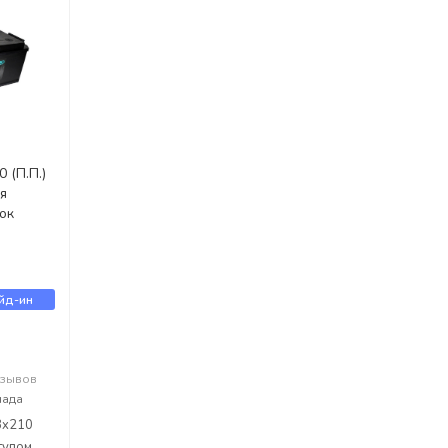
 (П.П.)
я
ок
йд-ин
тзывов
лада
3x210
тупом