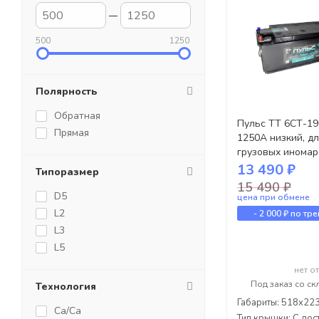
500
1250
Полярность
Обратная
Пульс ТТ 6СТ-190
Прямая
1250А низкий, дл
грузовых иномар
13 490 ₽
Типоразмер
15 490 ₽
D5
цена при обмене
L2
-
2 000 ₽
по тре
L3
L5
нет о
Под заказ со ск
Технология
Габариты: 518x22
Ca/Ca
Тип крышки: С дос