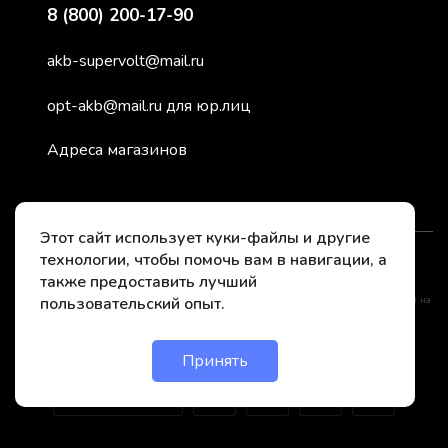
8 (800) 200-17-90
akb-supervolt@mail.ru
opt-akb@mail.ru для юр.лиц
Адреса магазинов
Этот сайт использует куки-файлы и другие
технологии, чтобы помочь вам в навигации, а
2026 © СуперВольт - заряжено энергией
также предоставить лучший
пользовательский опыт.
*Instagram принадлежит компании Meta, признанной нежелательной организацией на
территории РФ
Принять
Онлайн чат