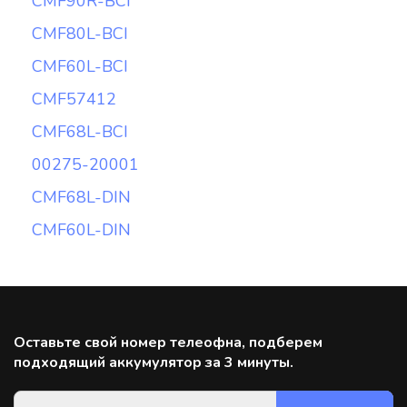
CMF90R-BCI
CMF80L-BCI
CMF60L-BCI
CMF57412
CMF68L-BCI
00275-20001
CMF68L-DIN
CMF60L-DIN
Оставьте свой номер телеофна, подберем
подходящий аккумулятор за 3 минуты.