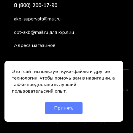
8 (800) 200-17-90
akb-supervolt@mail.ru
opt-akb@mail.ru для юр.лиц
Адреса магазинов
Этот сайт использует куки-файлы и другие
технологии, чтобы помочь вам в навигации, а
2026 © СуперВольт - заряжено энергией
также предоставить лучший
пользовательский опыт.
*Instagram принадлежит компании Meta, признанной нежелательной организацией на
территории РФ
Принять
Онлайн чат